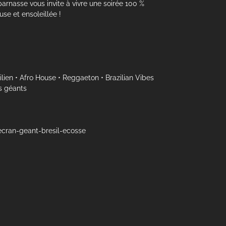
rnasse vous invite à vivre une soirée 100 %
se et ensoleillée !
ien • Afro House • Reggaeton • Brazilian Vibes
s géants
-ecran-geant-bresil-ecosse