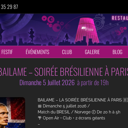
 35 29 87
 FESTIF
ÉVÉNEMENTS
CLUB
GALERIE
BLOG
BAILAME – SOIRÉE BRÉSILIENNE À PARI
Dimanche 5 Juillet 2026
à partir de 19h
BAILAME – LA SOIRÉE BRÉSILIENNE À PARIS 🇧
📅 Dimanche 5 juillet 2026 /
Match du BRESIL / Norvege 🕖 De 20 h à 5h
🌴 Open Air • Club • 2 écrans géants
–