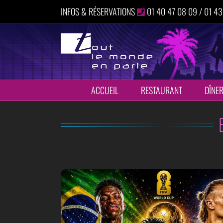
Passer
INFOS & RÉSERVATIONS
01 40 47 08 09 / 01 43
au
contenu
ACCUEIL
RESTAURANT
DÎNER