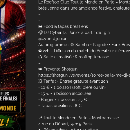
Le Rooftop Club Tout le Monde en Parle – Montpa
brésilienne dans une ambiance festive, chaleureu
–
–
🍔 Food & tapas brésiliens
🎧 DJ Cyber DJ Junior a partir de 19 h
@cyberdjjunior
Au programme : 🥁 Samba • Pagode • Funk Brésil
⚽ 22h – Diffusion du match du Brésil sur 2 écran
📺 Salle climatisée & rooftop terrasse.
–
🎟 Prévente Shotgun :
https://shotgun.live/events/soiree-baila-me-dj
💥 Tarifs : • Entrée gratuite avant 20h
• 10 € + 1 boisson (soft, bière ou vin)
• 15 € + 1 boisson alcoolisée
• Burger + 1 boisson : 25 €
• Tapas brésiliens : 8 €
–
📍 Tout le Monde en Parle – Montparnasse
4 rue du Départ, 75015 Paris