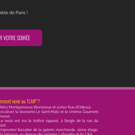
ble de Paris !
R VOTRE SOIRÉE
mment venir au TLMP ?
étro Montparnasse Bienvenue et sortez Rue d’Odessa.
ocalisez la brasserie Le Saint Malo et le cinéma Gaumont
nasse.
e resto est sur le trottoir opposé, à l’angle de la rue du
art.
mpruntez l’escalier de la galerie marchande, 2ème étage,
 la terrasse, au dessus des galeries Lafayette et du C&A.