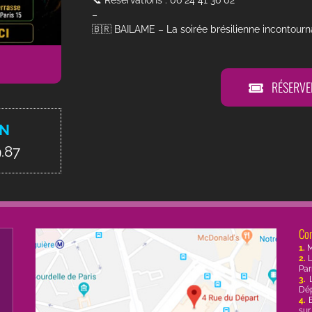
📞 Réservations : 06 24 41 36 02
–
🇧🇷 BAILAME – La soirée brésilienne incontourna
RÉSERVE
ON
9.87
Co
1.
M
2.
L
Par
3.
L
Dép
4.
E
sur