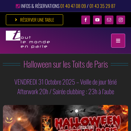
Passer
INFOS & RÉSERVATIONS
01 40 47 08 09
/
01 43 35 29 87
au
contenu
RÉSERVER UNE TABLE
Toggle
Naviga
Halloween sur les Toits de Paris
ACCUEIL
RESTAURANT
VENDREDI 31 Octobre 2025 – Veille de jour férié
DÎNER FESTIF
Afterwork 20h / Soirée clubbing : 23h à l’aube
ÉVÉNEMENTS
CLUB
GALERIE