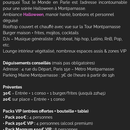
pourquoi Tout le Monde en Parle est l’adresse incontournable
pour une soirée Halloween à Montparnasse.
Ambiance
Halloween
, manoir hanté, bonbons et personnel
déguisé
Rooftop couvert et chauffé avec vue sur la Tour Montparnasse
Burger maison + frites, mojitos, cocktails
DJs – Musique généraliste : Afrobeat, hip hop, Latino, RnB, Pop,
etc.
Lounge intérieur végétalisé, nombreux espaces assis & zones VIP
Déguisements conseillés
(mais pas obligatoires)
Adresse : 4 rue du Départ, Paris 15e – Métro Montparnasse
Parking Maine Montparnasse : 3€ de l’heure à partir de 19h
Préventes
30€
= Entrée + 1 conso + 1 burger/frites (jusqu’à 22h45)
20€
sur place = Entrée + 1 conso
Packs VIP (entrées offertes + bouteille + table)
• Pack 200€ :
4 personnes
• Pack 250€ VIP :
4 personnes (alcool premium)
• Pack Magnum 500€ VIP :
8 personnes