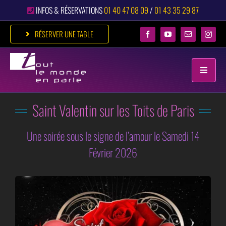
Passer
INFOS & RÉSERVATIONS
01 40 47 08 09
/
01 43 35 29 87
au
contenu
RÉSERVER UNE TABLE
Toggle
Naviga
Saint Valentin sur les Toits de Paris
ACCUEIL
RESTAURANT
Une soirée sous le signe de l’amour le Samedi 14
Février 2026
DÎNER FESTIF
ÉVÉNEMENTS
CLUB
GALERIE