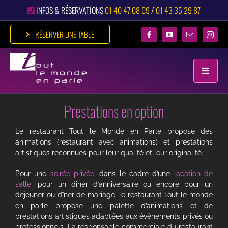
Passer
INFOS & RÉSERVATIONS
01 40 47 08 09
/
01 43 35 29 87
au
contenu
RÉSERVER UNE TABLE
Toggle
Naviga
Prestations en option
ACCUEIL
RESTAURANT
Le restaurant Tout le Monde en Parle propose des
animations (restaurant avec animations) et prestations
DÎNER FESTIF
artistiques reconnues pour leur qualité et leur originalité.
Pour une
soirée privée
, dans le cadre d’une
location de
ÉVÉNEMENTS
salle
, pour un dîner d’anniversaire ou encore pour un
déjeuner ou dîner de mariage, le restaurant Tout le monde
CLUB
en parle propose une palette d’animations et de
prestations artistiques adaptées aux événements privés ou
GALERIE
professionnels. La responsable commerciale du restaurant