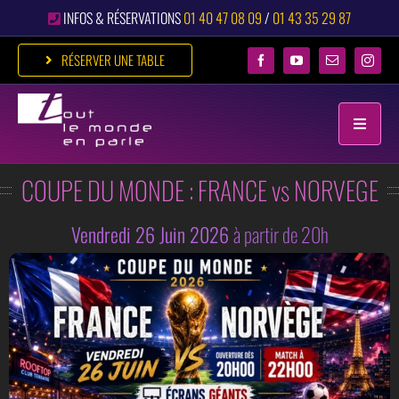
Passer
INFOS & RÉSERVATIONS
01 40 47 08 09
/
01 43 35 29 87
au
contenu
RÉSERVER UNE TABLE
Toggle
Naviga
COUPE DU MONDE : FRANCE vs NORVEGE
ACCUEIL
RESTAURANT
Vendredi 26 Juin 2026
à partir de 20h
DÎNER FESTIF
ÉVÉNEMENTS
CLUB
GALERIE