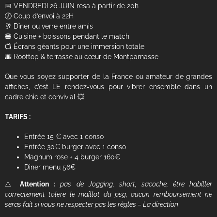
📅 VENDREDI 26 JUIN resa à partir de 20h
🕖 Coup d’envoi à 22H
🥂 Dîner ou verre entre amis
🍔 Cuisine + boissons pendant le match
📺 Écrans géants pour une immersion totale
🌆 Rooftop & terrasse au cœur de Montparnasse
Que vous soyez supporter de la France ou amateur de grandes
affiches, c’est LE rendez-vous pour vibrer ensemble dans un
cadre chic et convivial 💥
TARIFS :
Entrée 15 € avec 1 conso
Entrée 30€ burger avec 1 conso
Magnum rose + 4 burger 160€
Diner menu 56€
⚠️
Attention
:
pas de Jogging, short, sacoche, être habiller
correctement tolere le maillot du psg, aucun remboursement ne
seras fait si vous ne respecter pas les règles – La direction