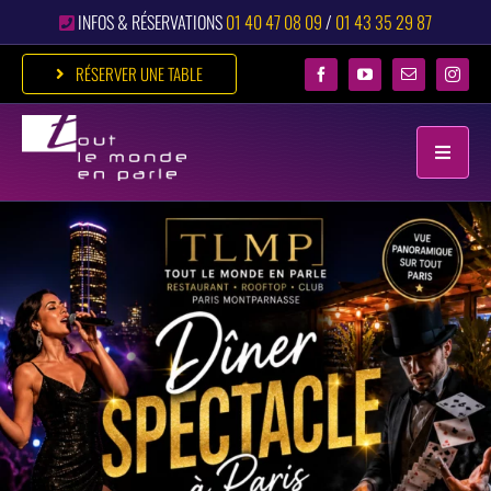
Passer
INFOS & RÉSERVATIONS
01 40 47 08 09
/
01 43 35 29 87
au
contenu
RÉSERVER UNE TABLE
Toggle
Naviga
ACCUEIL
RESTAURANT
DÎNER FESTIF
ÉVÉNEMENTS
CLUB
GALERIE