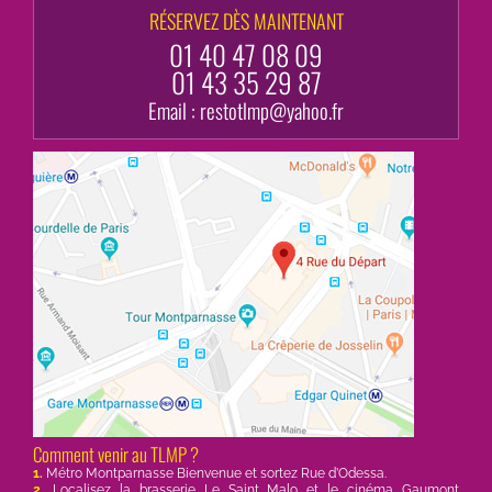
RÉSERVEZ DÈS MAINTENANT
01 40 47 08 09
01 43 35 29 87
Email :
restotlmp@yahoo.fr
Comment venir au TLMP ?
1.
Métro Montparnasse Bienvenue et sortez Rue d’Odessa.
2.
Localisez la brasserie Le Saint Malo et le cinéma Gaumont